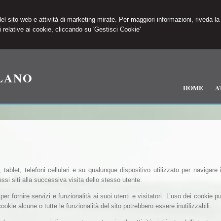
 del sito web e attività di marketing mirate. Per maggiori informazioni, riveda la
 relative ai cookie, cliccando su 'Gestisci Cookie'
LANO
HOME
A
ablet, telefoni cellulari e su qualunque dispositivo utilizzato per navigare 
si siti alla successiva visita dello stesso utente.
per fornire servizi e funzionalità ai suoi utenti e visitatori. L’uso dei cookie p
ookie alcune o tutte le funzionalità del sito potrebbero essere inutilizzabili.