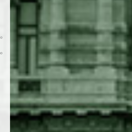
io
no