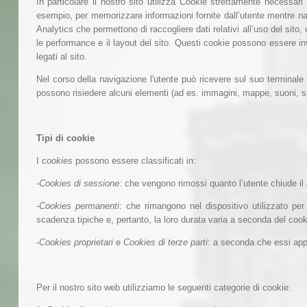
In particolare il nostro sito utilizza Cookie strettamente necessari 
esempio, per memorizzare informazioni fornite dall’utente mentre navig
Analytics che permettono di raccogliere dati relativi all’uso del sito, c
le performance e il layout del sito. Questi cookie possono essere invi
legati al sito.
Nel corso della navigazione l'utente può ricevere sul suo terminale a
possono risiedere alcuni elementi (ad es. immagini, mappe, suoni, speci
Tipi di cookie
I
cookies
possono essere classificati in:
-
Cookies di sessione
: che vengono rimossi quanto l’utente chiude il
-
Cookies permanenti
: che rimangono nel dispositivo utilizzato pe
scadenza tipiche e, pertanto, la loro durata varia a seconda del cooki
-
Cookies proprietari
e
Cookies di terze parti
: a seconda che essi appa
Per il nostro sito web utilizziamo le seguenti categorie di cookie: