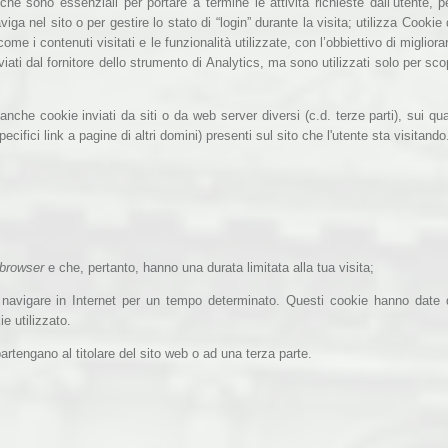
che sono essenziali per portare a termine le attività richieste dall’utente, p
a nel sito o per gestire lo stato di “login” durante la visita; utilizza Cookie 
ome i contenuti visitati e le funzionalità utilizzate, con l’obbiettivo di migliora
ati dal fornitore dello strumento di Analytics, ma sono utilizzati solo per sco
nche cookie inviati da siti o da web server diversi (c.d. terze parti), sui qua
fici link a pagine di altri domini) presenti sul sito che l'utente sta visitando
browser
e che, pertanto, hanno una durata limitata alla tua visita;
r navigare in Internet per un tempo determinato. Questi cookie hanno date 
e utilizzato.
rtengano al titolare del sito web o ad una terza parte.