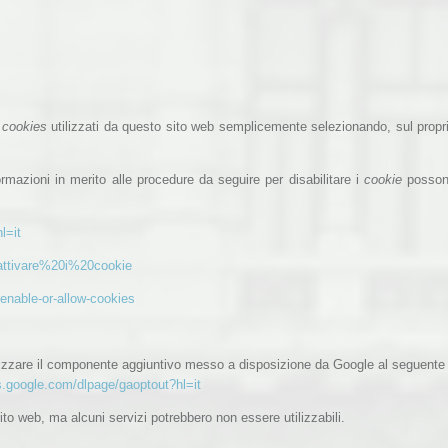
i
cookies
utilizzati da questo sito web semplicemente selezionando, sul propr
ormazioni in merito alle procedure da seguire per disabilitare i
cookie
posso
l=it
sattivare%20i%20cookie
-enable-or-allow-cookies
lizzare il componente aggiuntivo messo a disposizione da Google al seguente
ls.google.com/dlpage/gaoptout?hl=it
sito web, ma alcuni servizi potrebbero non essere utilizzabili.