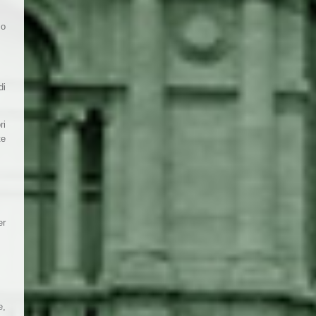
so
di
ri
e
er
e,