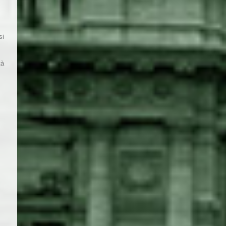
si
tà