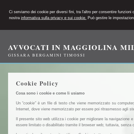
Ci serviamo dei cookie per diversi fini, tra l'altro per consentire funzioni
nostra
informativa sulla privacy e sui cookie.
Può gestire le impostazioni
AVVOCATI IN MAGGIOLINA MI
GISSARA BERGAMINI TIMOSSI
Cookie Policy
Cosa sono i cookie e come li usiamo
Un “
cookie”
è un file di testo che viene memorizzato su computer, t
Internet, dove viene memorizzato per essere poi ritrasmesso agli stes
Il presente sito web utilizza i cookie per migliorare la navigazione e 
essere limitato o disabilitato tramite il browser web; tuttavia, senza c