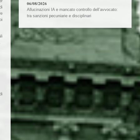
er
06/08/2026
di
Allucinazioni IA e mancato controllo dell’avvocato:
re
tra sanzioni pecuniarie e disciplinari
pi
li
.
di