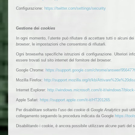
Configurazione:
https://twitter.com/settings/security
Gestione dei
cookies
In ogni momento, l’utente può rifiutare di accettare tutti o alcuni de
browser
, le impostazioni che consentono di rifiutarli.
Ogni browserha specifiche istruzioni di configurazione. Ulteriori inf
essere trovati sul sito internet del fornitore del
browser.
Google Chrome:
https://support.google.com/chrome/answer/95647?h
Mozilla Firefox:
http://support.mozilla.org/it/kb/Attivare%20e%20di
Internet Explorer:
http://windows.microsoft.com/it-it/windows7/block
Apple Safari:
https://support.apple.com/it-it/HT201265
Per disabilitare soltanto l’uso dei
cookie
di
Google Analytics
può uti
collegamento seguendo la procedura
indicata da Google
https://too
Disabilitando i cookie, è ancora possibile utilizzare alcune parti del 