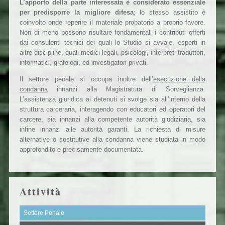
L’apporto della parte interessata è considerato essenziale
per predisporre la migliore difesa
; lo stesso assistito è
coinvolto onde reperire il materiale probatorio a proprio favore.
Non di meno possono risultare fondamentali i contributi offerti
dai consulenti tecnici dei quali lo Studio si avvale, esperti in
altre discipline, quali medici legali, psicologi, interpreti traduttori,
informatici, grafologi, ed investigatori privati.
Il settore penale si occupa inoltre dell’
esecuzione della
condanna
innanzi alla Magistratura di Sorveglianza.
L’assistenza giuridica ai detenuti si svolge sia all’interno della
struttura carceraria, interagendo con educatori ed operatori del
carcere, sia innanzi alla competente autorità giudiziaria, sia
infine innanzi alle autorità garanti. La richiesta di misure
alternative o sostitutive alla condanna viene studiata in modo
approfondito e precisamente documentata.
Attività
Settore Penale