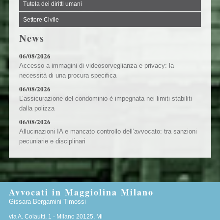
Tutela dei diritti umani
Settore Civile
News
06/08/2026
Accesso a immagini di videosorveglianza e privacy: la
necessità di una procura specifica
06/08/2026
L’assicurazione del condominio è impegnata nei limiti stabiliti
dalla polizza
06/08/2026
Allucinazioni IA e mancato controllo dell’avvocato: tra sanzioni
pecuniarie e disciplinari
Avvocati in Maggiolina Milano
Gissara Bergamini Timossi
via A. Colautti, 1 -
Milano
20125
,
Mi