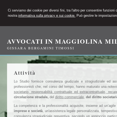
Ci serviamo dei cookie per diversi fini, tra l'altro per consentire funzioni
nostra
informativa sulla privacy e sui cookie.
Può gestire le impostazioni
AVVOCATI IN MAGGIOLINA MI
GISSARA BERGAMINI TIMOSSI
Attività
Lo Studio fornisce consulenza giudiziale e stragiudiziale ed ass
professionisti che, nel corso del tempo, hanno maturato una notev
societario, responsabilità contrattuale ed extracontrattuale, recupe
circolazione stradale,
del
diritto commerciale
,
del diritto societari
La competenza e la professionalità acquisite, insieme ad un’agile 
imprese e società
, un'assistenza legale personalizzata, tempestiva 
consulenza stragiudiziale preventiva, secondo un approccio particola