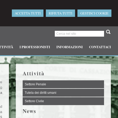
ACCETTA TUTTI
RIFIUTA TUTTI
GESTISCI COOKIE
TTIVITÀ
I PROFESSIONISTI
INFORMAZIONI
CONTATTACI
Attività
re
Settore Penale
to
la
Tutela dei diritti umani
Settore Civile
ad
News
na
di