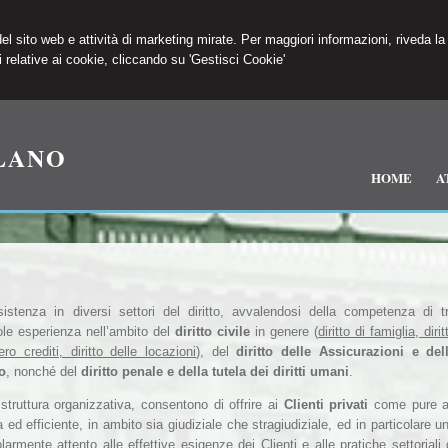
 del sito web e attività di marketing mirate. Per maggiori informazioni, riveda la
 relative ai cookie, cliccando su 'Gestisci Cookie'
LANO
HOME
A
istenza in diversi settori del diritto, avvalendosi della competenza di t
ole esperienza nell’ambito del
diritto civile
in genere (
diritto di famiglia, dirit
ro crediti, diritto delle locazioni
), del
diritto delle Assicurazioni e del
o
, nonché del
diritto penale e della tutela dei diritti umani
.
struttura organizzativa,
consentono di offrire ai
Clienti privati
come pure 
ed efficiente, in ambito sia giudiziale che stragiudiziale, ed in particolare u
rmente attento alle effettive esigenze dei Clienti e alle pratiche settoriali 