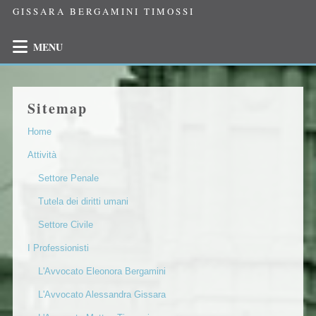
GISSARA BERGAMINI TIMOSSI
MENU
Sitemap
Home
Attività
Settore Penale
Tutela dei diritti umani
Settore Civile
I Professionisti
L'Avvocato Eleonora Bergamini
L'Avvocato Alessandra Gissara