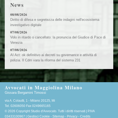
News
08/08/2026
Diritto di difesa e segretezza delle indagini nell'ecosistema
investigativo digitale
07/08/2026
Volo in ritardo o cancellato: la pronuncia del Giudice di Pace di
Venezia
07/08/2026
AI Act: ok definitivo ai decreti su governance e attività di
polizia. Il Cdm vara la riforma del sistema 231
Avvocati in Maggiolina Milano
Gissara Bergamini Timossi
via A. Colautti, 1 -
Milano
20125
,
Mi
Tel.
02606050
Fax
0249665165
© 2026 Copyright Studio d'Avvocato. Tutti i diritti riservati | P.IVA
03433100967 |
Gestisci Cookie
-
Sitemap
-
Privacy
-
Credits