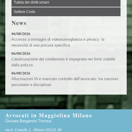
Tutela dei diritti umani
Settore Civile
News
06/08/2026
Accesso a immagini di videosorveglianza e privacy: la
necessità di una procura specifica
06/08/2026
L’assicurazione del condominio è impegnata nei limiti stabiliti
dalla polizza
06/08/2026
Allucinazioni IA e mancato controllo dell’avvocato: tra sanzioni
pecuniarie e disciplinari
Avvocati in Maggiolina Milano
Gissara Bergamini Timossi
via A. Colautti, 1 -
Milano
20125
,
Mi