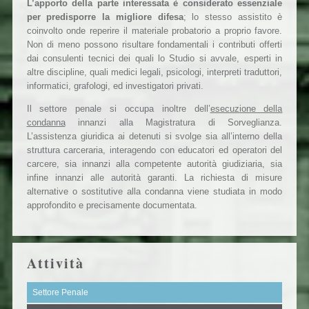
L’apporto della parte interessata è considerato essenziale
per predisporre la migliore difesa
; lo stesso assistito è
coinvolto onde reperire il materiale probatorio a proprio favore.
Non di meno possono risultare fondamentali i contributi offerti
dai consulenti tecnici dei quali lo Studio si avvale, esperti in
altre discipline, quali medici legali, psicologi, interpreti traduttori,
informatici, grafologi, ed investigatori privati.
Il settore penale si occupa inoltre dell’
esecuzione della
condanna
innanzi alla Magistratura di Sorveglianza.
L’assistenza giuridica ai detenuti si svolge sia all’interno della
struttura carceraria, interagendo con educatori ed operatori del
carcere, sia innanzi alla competente autorità giudiziaria, sia
infine innanzi alle autorità garanti. La richiesta di misure
alternative o sostitutive alla condanna viene studiata in modo
approfondito e precisamente documentata.
Attività
Settore Penale